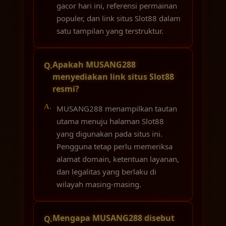
gacor hari ini, referensi permainan
populer, dan link situs Slot88 dalam
satu tampilan yang terstruktur.
Apakah MUSANG288
menyediakan link situs Slot88
resmi?
MUSANG288 menampilkan tautan
utama menuju halaman Slot88
yang digunakan pada situs ini.
Pengguna tetap perlu memeriksa
alamat domain, ketentuan layanan,
dan legalitas yang berlaku di
wilayah masing-masing.
Mengapa MUSANG288 disebut