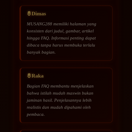
Dimas
MUSANG288 memiliki halaman yang
konsisten dari judul, gambar, artikel
hingga FAQ. Informasi penting dapat
dibaca tanpa harus membuka terlalu
banyak bagian.
Raka
Bagian FAQ membantu menjelaskan
bahwa istilah mudah maxwin bukan
jaminan hasil. Penjelasannya lebih
realistis dan mudah dipahami oleh
pembaca.