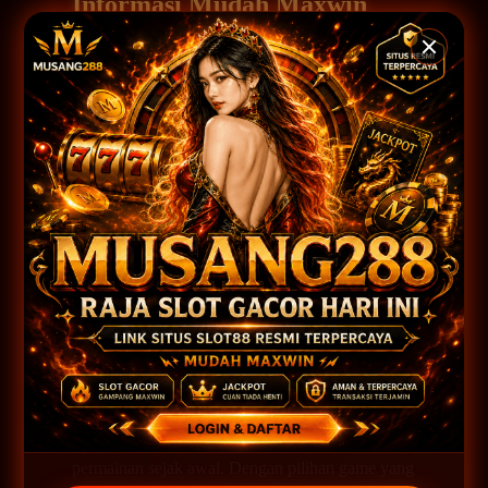
Informasi Mudah Maxwin
yang Lebih Terarah
Istilah mudah maxwin sering digunakan untuk
mencari game dengan fitur bonus dan potensi
hasil maksimal. Di MUSANG288, istilah tersebut
digunakan sebagai bagian dari informasi
permainan, bukan sebagai kepastian hasil. Setiap
game tetap mempunyai mekanisme, volatilitas,
nilai taruhan, dan hasil putaran yang berbeda.
Untuk memperoleh pengalaman bermain yang
lebih terarah, pengguna dapat mempelajari aturan
game, mengenali fitur bonus, memilih nominal
taruhan yang sesuai, serta menentukan batas
permainan sejak awal. Dengan pilihan game yang