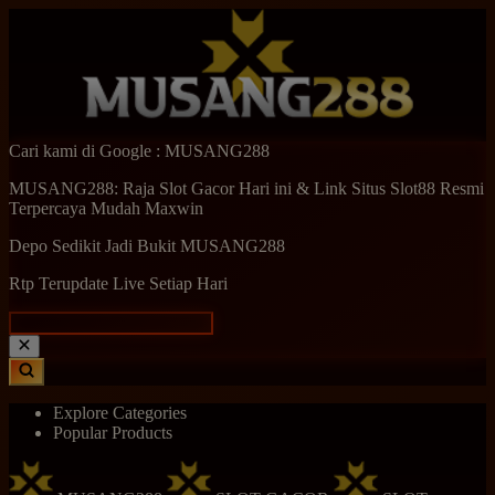
Cari kami di Google : MUSANG288
MUSANG288: Raja Slot Gacor Hari ini & Link Situs Slot88 Resmi
Terpercaya Mudah Maxwin
Depo Sedikit Jadi Bukit MUSANG288
Rtp Terupdate Live Setiap Hari
Explore Categories
Popular Products